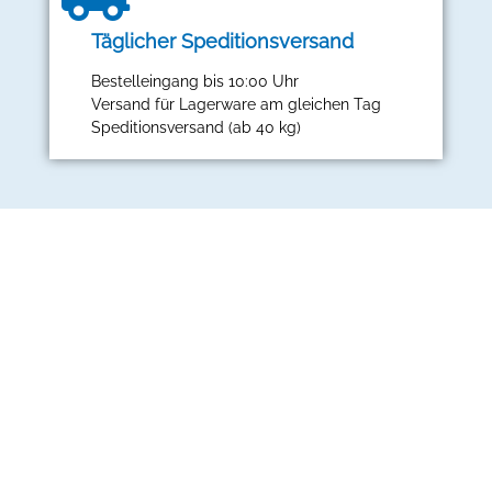
Täglicher Speditionsversand
Bestelleingang bis 10:00 Uhr
Versand für Lagerware am gleichen Tag
Speditionsversand (ab 40 kg)
Dortmunder Sackfabrik Otto Sticht GmbH
Büro:
Minister-Stein-Allee 10
44339 Dortmund
Nur für Warenannahme/-anlieferung: