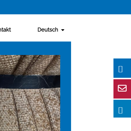
takt
Deutsch
Se
for