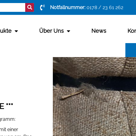
Notfallnummer:
0178 / 23 61 262
ukte
Über Uns
News
Kon
 ***
ogramm:
it einer