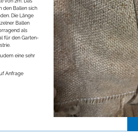
te von 2m. Das
 den Ballen sich
nden. Die Länge
nzelner Ballen
orragend als
l für den Garten-
strie.
 zudem eine sehr
auf Anfrage