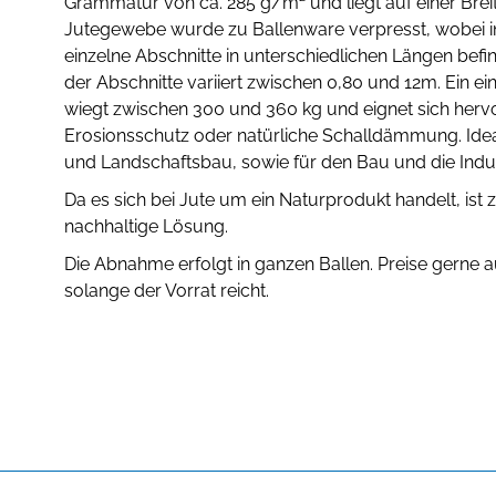
Grammatur von ca. 285 g/m² und liegt auf einer Brei
Jutegewebe wurde zu Ballenware verpresst, wobei in
einzelne Abschnitte in unterschiedlichen Längen befi
der Abschnitte variiert zwischen 0,80 und 12m. Ein ei
wiegt zwischen 300 und 360 kg und eignet sich herv
Erosionsschutz oder natürliche Schalldämmung. Idea
und Landschaftsbau, sowie für den Bau und die Indu
Da es sich bei Jute um ein Naturprodukt handelt, ist
nachhaltige Lösung.
Die Abnahme erfolgt in ganzen Ballen. Preise gerne 
solange der Vorrat reicht.