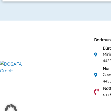
Dortmund
Büro
Mini
443
Nur 
Gew
443
Not
0178