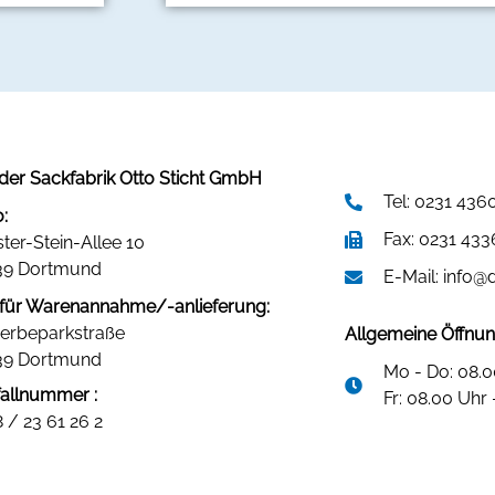
er Sackfabrik Otto Sticht GmbH
Tel: 0231 436
:
Fax: 0231 43
ster-Stein-Allee 10
39 Dortmund
E-Mail: info@
für Warenannahme/-anlieferung:
erbeparkstraße
Allgemeine Öffnun
39 Dortmund
Mo - Do: 08.0
fallnummer :
Fr: 08.00 Uhr 
 / 23 61 26 2