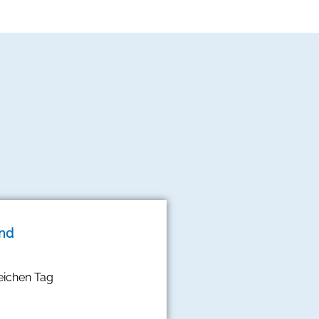
and
eichen Tag