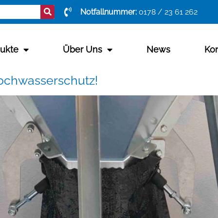
Notfallnummer:
0178 / 23 61 262
ukte
Über Uns
News
Kon
Hochwasserschutz!