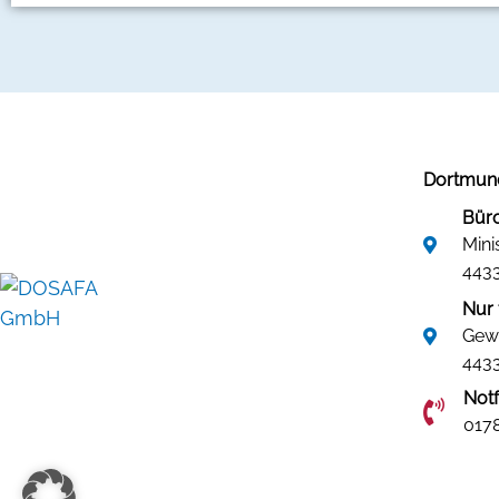
Dortmund
Büro
Mini
443
Nur 
Gew
443
Not
0178