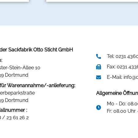
er Sackfabrik Otto Sticht GmbH
Tel: 0231 436
:
Fax: 0231 43
ster-Stein-Allee 10
39 Dortmund
E-Mail: info@
für Warenannahme/-anlieferung:
erbeparkstraße
Allgemeine Öffnun
39 Dortmund
Mo - Do: 08.0
fallnummer :
Fr: 08.00 Uhr 
 / 23 61 26 2