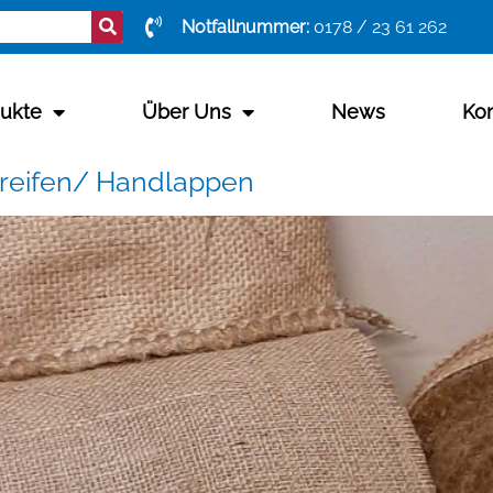
Notfallnummer:
0178 / 23 61 262
ukte
Über Uns
News
Kon
treifen/ Handlappen